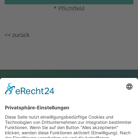
* Pflichtfeld
<< zurück
Service-Telefon
05223 967116