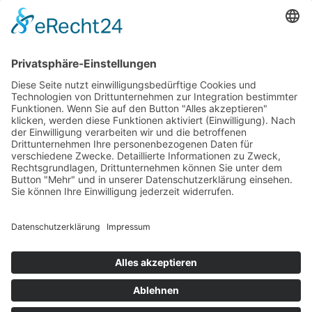
Service-Telefon
05223 967116
Wärme-ProfiPlus-System
Osnabrücker Str. 205
32257 Bünde
info@waerme-profi-plus.de
Datenschutzhinweise
|
Impressum
|
Barrierefreiheitserklärung
|
Cookie-Einstellungen
© 2026 Energie- und Wasserversorgung Bünde